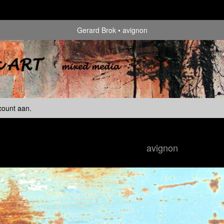
Gerard Brok
avignon
count aan
.
avignon